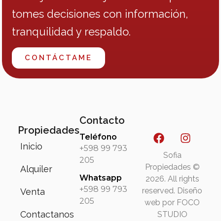
tomes decisiones con información,
tranquilidad y respaldo.
CONTÁCTAME
Contacto
Propiedades
Teléfono
Inicio
+598 99 793
Sofia
205
Propiedades ©
Alquiler
Whatsapp
2026. All rights
+598 99 793
reserved. Diseño
Venta
205
web por FOCO
Contactanos
STUDIO