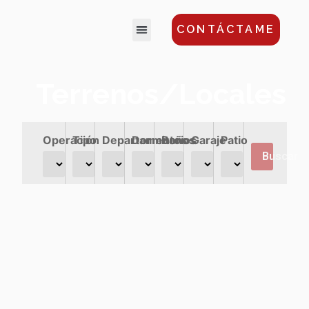
CONTÁCTAME
Terrenos/Locales
Operación
Tipo
Departamentos
Dormitorios
Baños
Garaje
Patio
Buscar